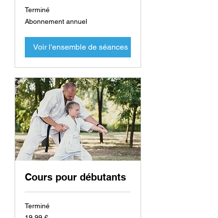
Terminé
Abonnement
Abonnement annuel
annuel
Voir l'ensemble de séances
Cours pour débutants
Terminé
19,99
19,99 €