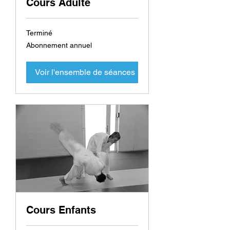
Cours Adulte
Terminé
Abonnement
Abonnement annuel
annuel
Voir l'ensemble de séances
Cours Enfants